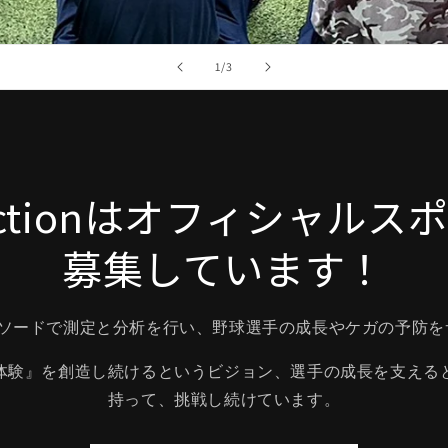
の
1
/
3
 Actionはオフィシャル
募集しています！
nは、ラプソードで測定と分析を行い、野球選手の成長やケガの予
体験』を創造し続けるというビジョン、選手の成長を支える
持って、挑戦し続けています。