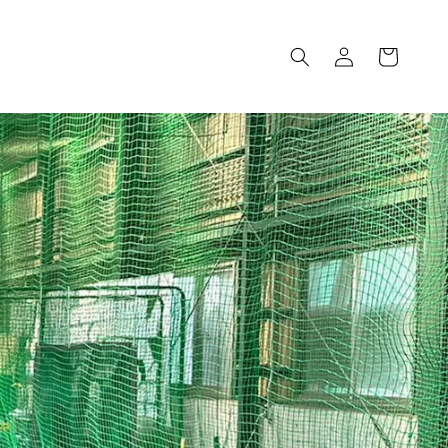
ロ
カ
グ
ー
イ
ト
ン