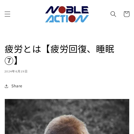
コンテ
カ
ンツに
進む
ー
ト
疲労とは【疲労回復、睡眠
⑦】
2024年6月19日
Share