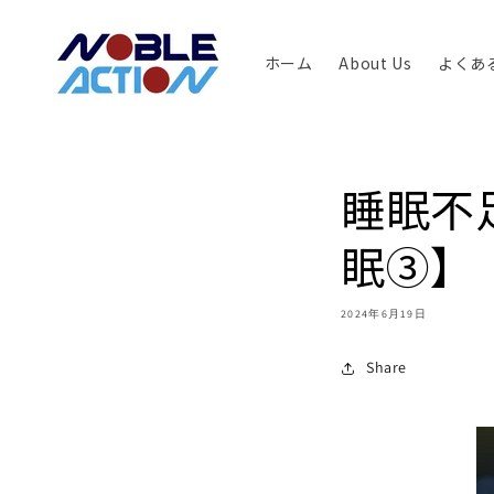
コンテ
ンツに
進む
ホーム
About Us
よくあ
睡眠不
眠③】
2024年6月19日
Share