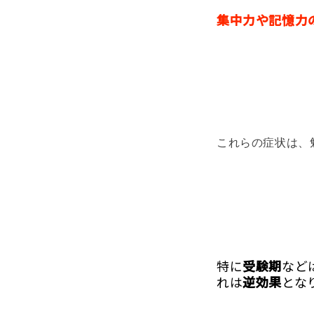
集中力や記憶力
これらの症状は、
特に
受験期
など
れは
逆効果
とな