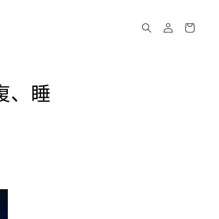
ロ
カ
グ
ー
イ
ト
ン
復、睡