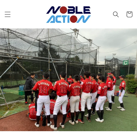
コンテ
カ
ンツに
進む
ー
ト