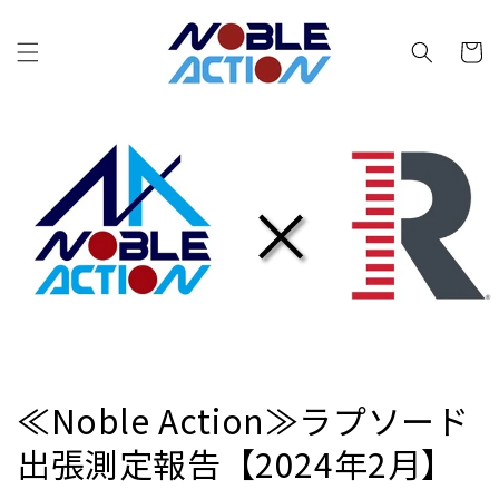
コンテ
カ
ンツに
進む
ー
ト
≪Noble Action≫ラプソード
出張測定報告【2024年2月】