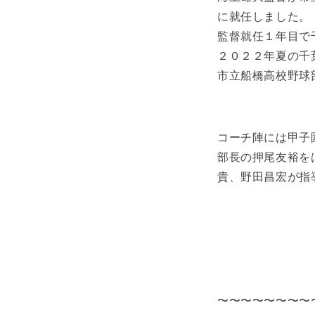
に就任しました。
監督就任１年目で
２０２２年夏の千
市立船橋高校野球
コーチ陣には甲子
部長の押尾友裕を
貴、野田昌宏が指
〜〜〜〜〜〜〜〜