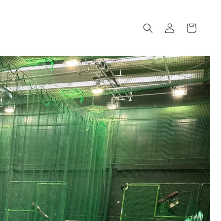
ロ
カ
グ
ー
イ
ト
ン